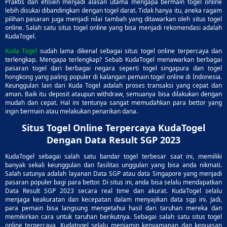
Praktis dan efisien menjadi alasan utama mengapa bermain togel online
lebih disukai dibandingkan dengan togel darat. Tidak hanya itu, aneka ragam
pilihan pasaran juga menjadi nilai tambah yang ditawarkan oleh situs togel
online. Salah satu situs togel online yang bisa menjadi rekomendasi adalah
KudaTogel.
Kuda Togel
sudah lama dikenal sebagai situs togel online terpercaya dan
terlengkap. Mengapa terlengkap? Sebab KudaTogel menawarkan berbagai
pasaran togel dari berbagai negara seperti togel singapura dan togel
hongkong yang paling populer di kalangan pemain togel online di Indonesia.
Keunggulan lain dari Kuda Togel adalah proses transaksi yang cepat dan
aman. Baik itu deposit ataupun withdraw, semuanya bisa dilakukan dengan
mudah dan cepat. Hal ini tentunya sangat memudahkan para bettor yang
ingin bermain atau melakukan penarikan dana.
Situs Togel Online Terpercaya KudaTogel
Dengan Data Result SGP 2023
KudaTogel sebagai salah satu bandar togel terbesar saat ini, memiliki
banyak sekali keunggulan dan fasilitas unggulan yang bisa anda nikmati.
Salah satunya adalah layanan Data SGP atau data Singapore yang menjadi
pasaran populer bagi para bettor. Di situs ini, anda bisa selalu mendapatkan
Data Result SGP 2023 secara real time dan akurat. KudaTogel selalu
menjaga keakuratan dan kecepatan dalam menyajikan data sgp ini. Jadi,
para pemain bisa langsung mengetahui hasil dari taruhan mereka dan
memikirkan cara untuk taruhan berikutnya. Sebagai salah satu situs togel
online terpercaya, Kudatogel selalu menjamin kenyamanan dan kepuasan